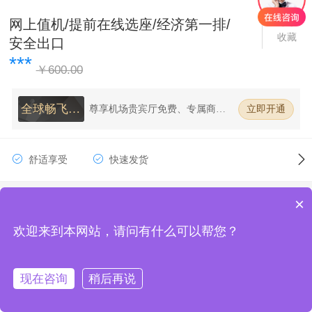
网上值机/提前在线选座/经济第一排/
收藏
安全出口
***
￥600.00
全球畅飞单
尊享机场贵宾厅免费、专属商务
立即开通
客户经理、订机票返现金、签证
人卡
送签服务、出行产品5折订、提前
免费值机选座
舒适享受
快速发货
×
选择
航班选择
欢迎来到本网站，请问有什么可以帮您？
产品详情
产品参数
产品评论
立即办理
现在咨询
稍后再说
加入购物车