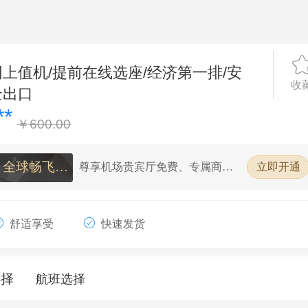
网上值机/提前在线选座/经济第一排/安
收
全出口
**
￥600.00
全球畅飞单
尊享机场贵宾厅免费、专属商务
立即开通
客户经理、订机票返现金、签证
人卡
送签服务、出行产品5折订、提前
免费值机选座
舒适享受
快速发货
选择
航班选择