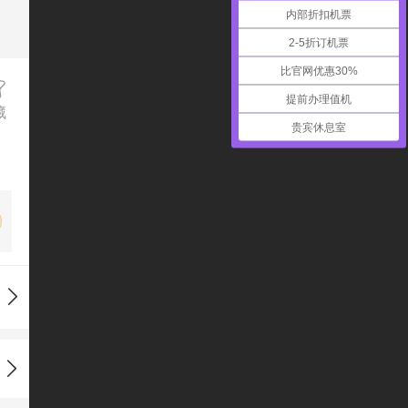
内部折扣机票
2-5折订机票
比官网优惠30%
提前办理值机
藏
贵宾休息室