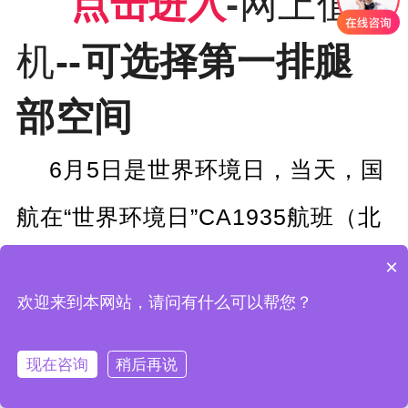
点击进入
-
网上值
机
--可选择
第一排腿
部
空间
6月5日是世界环境日，当天，国
航在“世界环境日”CA1935航班（北
京—南宁）上举办了“美丽中国 心随
×
欢迎来到本网站，请问有什么可以帮您？
翼动”绿色公益主题活动，倡导低碳
出行，积极参与环境保护，做“美丽
现在咨询
稍后再说
写评论...
中国”的建设者。